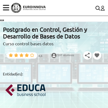
ÁREAS
ES
CONTACTO
Postgrado en Control, Gestión y
(+34)958 050 200
(gratuito en España)
Desarrollo de Bases de Datos
ESTUDIOS
Curso control bases datos
900 831 200
CONOCE EUROINNOVA
formacion@euroinnova.com
591 alumnos
4,6
BECAS Y FINANCIACIÓN
TRABAJA CON NOSOTROS
Entidad(es):
RECURSOS EDUCATIVOS
ARTÍCULOS