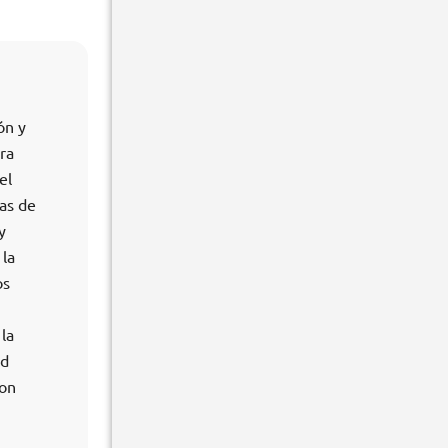
ón y
ra
el
as de
y
 la
os
la
ad
con