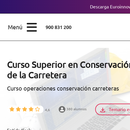
Descarga Euroinnov
ESTUDIOS
Cursos
Menú
900 831 200
Máster
ÁREAS
Licenciaturas
ESTUDIOS
Doctorados
Curso Superior en Conservació
CONOCE EUROINNOVA
de la Carretera
Maestría
Curso operaciones conservación carreteras
BECAS Y
Diplomados
FINANCIACIÓN
Certificados de
Profesionalidad
Temario e
380 alumnos
4,6
RECURSOS
EDUCATIVOS