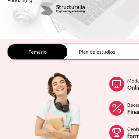
Entidad(es):
ARTÍCULOS
ORIENTACIÓN
LABORAL
Temario
Plan de estudios
CONTACTO
ES
(+34)958 050 200
(gratuito en
España)
Moda
900 831 200
Onli
formacion@euroinnova.com
Becas
TRABAJA CON NOSOTROS
Fina
Centr
form