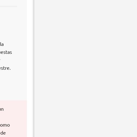
la
uestas
r
stre.
un
 como
 de