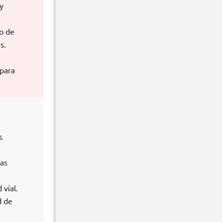
y
o de
s.
epara
s
las
 vial.
d de