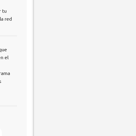
r tu
la red
 que
n el
grama
s