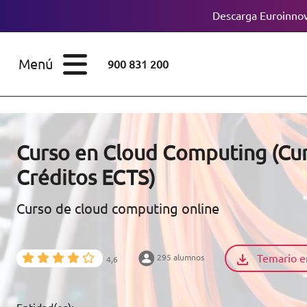
Descarga Euroinnov
ESTUDIOS
Cursos
Menú
900 831 200
Máster
ÁREAS
Licenciaturas
ESTUDIOS
Doctorados
Curso en Cloud Computing (Cur
CONOCE EUROINNOVA
Créditos ECTS)
Maestría
Curso de cloud computing online
BECAS Y
Diplomados
FINANCIACIÓN
Certificados de
Profesionalidad
Temario e
295 alumnos
4,6
RECURSOS
EDUCATIVOS