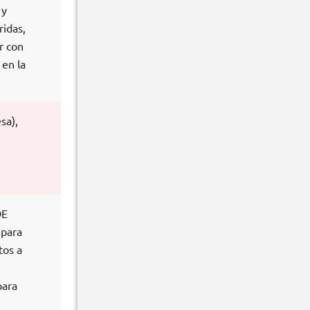
 y
ridas,
r con
 en la
sa),
DE
 para
tos a
para