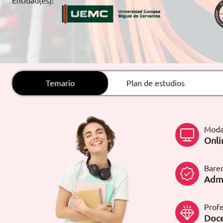
Entidad(es):
ARTÍCULOS
ORIENTACIÓN
LABORAL
Temario
Plan de estudios
CONTACTO
ES
(+34)958 050 200
(gratuito en
España)
Moda
900 831 200
Onli
formacion@euroinnova.com
Bare
TRABAJA CON NOSOTROS
Admi
Profe
Doce