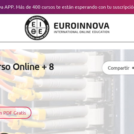
a APP. Más de 400 cursos te están esperando con tu suscripció
so Online + 8
Compartir
n PDF Gratis