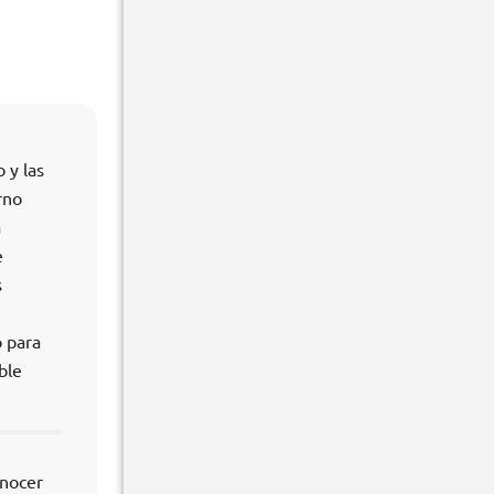
 y las
rno
a
e
s
o para
ble
onocer