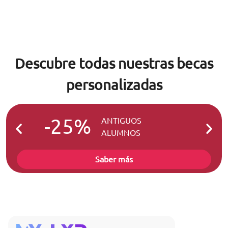
Descubre todas nuestras becas
personalizadas
-25%
-2
ANTIGUOS
ALUMNOS
Saber más