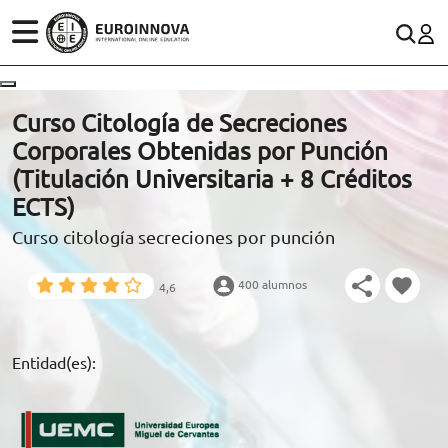
ÁREAS
ES
CONTACTO
Curso Citología de Secreciones
(+34)958 050 200
(gratuito en España)
Corporales Obtenidas por Punción
ESTUDIOS
(Titulación Universitaria + 8 Créditos
900 831 200
ECTS)
CONOCE EUROINNOVA
formacion@euroinnova.com
Curso citología secreciones por punción
BECAS Y FINANCIACIÓN
400 alumnos
4,6
TRABAJA CON NOSOTROS
RECURSOS EDUCATIVOS
Entidad(es):
ARTÍCULOS