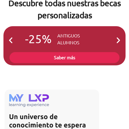
Descubre todas nuestras becas
personalizadas
-25%
-2
ANTIGUOS
ALUMNOS
Saber más