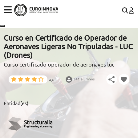
ÁREAS
ES
CONTACTO
Curso en Certificado de Operador de
(+34)958 050 200
(gratuito en España)
Aeronaves Ligeras No Tripuladas - LUC
ESTUDIOS
(Drones)
900 831 200
Curso certificado operador de aeronaves luc
CONOCE EUROINNOVA
formacion@euroinnova.com
341 alumnos
4,6
BECAS Y FINANCIACIÓN
TRABAJA CON NOSOTROS
Entidad(es):
RECURSOS EDUCATIVOS
ARTÍCULOS