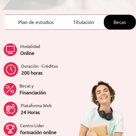
ORIENTACIÓN LABORAL
Plan de estudios
Titulación
Becas
Modalidad
Online
Duración - Créditos
200 horas
Becas y
Financiación
Plataforma Web
24 Horas
Centro Líder
formación online