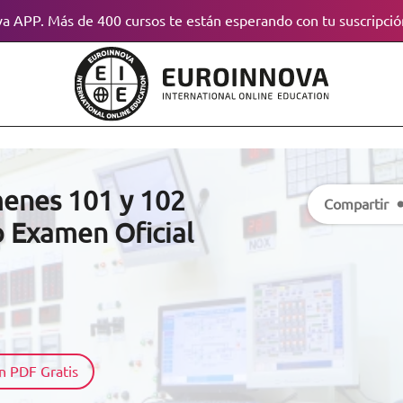
a APP. Más de 400 cursos te están esperando con tu suscripció
menes 101 y 102
Compartir
o Examen Oficial
n PDF Gratis