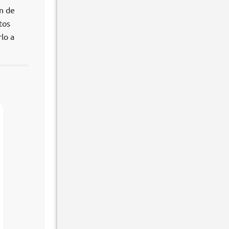
ón de
tos
lo a