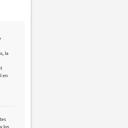
e
s, la
l
l en
tes
y los