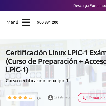
Descarga Euroinnov
ESTUDIOS
Cursos
Menú
900 831 200
Máster
ÁREAS
Licenciaturas
ESTUDIOS
Doctorados
Certificación Linux LPIC-1 Exá
CONOCE EUROINNOVA
(Curso de Preparación + Acces
Maestría
LPIC-1)
BECAS Y
Diplomados
FINANCIACIÓN
Curso certificación linux lpic 1
Certificados de
Profesionalidad
RECURSOS
Temario e
262 alumnos
EDUCATIVOS
4,6