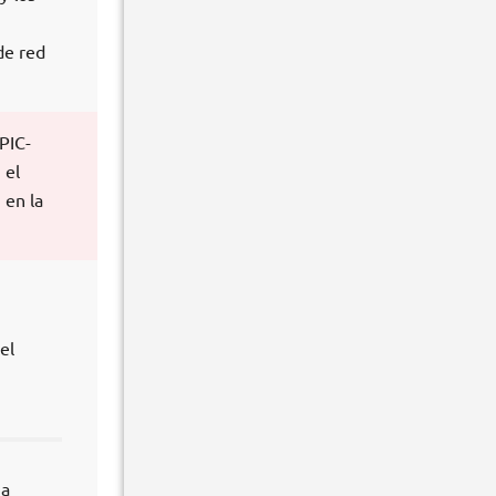
de red
PIC-
 el
 en la
el
 a