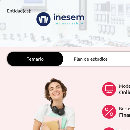
ARTÍCULOS
Entidad(es):
ORIENTACIÓN
LABORAL
CONTACTO
ES
Temario
Plan de estudios
(+34)958 050 200
(gratuito en
España)
900 831 200
Moda
formacion@euroinnova.com
Onli
TRABAJA CON NOSOTROS
Becas
Fina