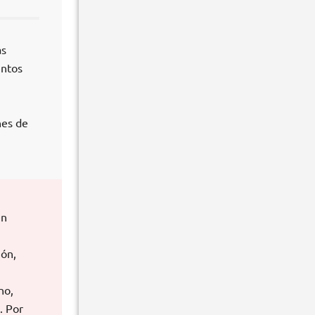
as
entos
nes de
en
ión,
no,
. Por