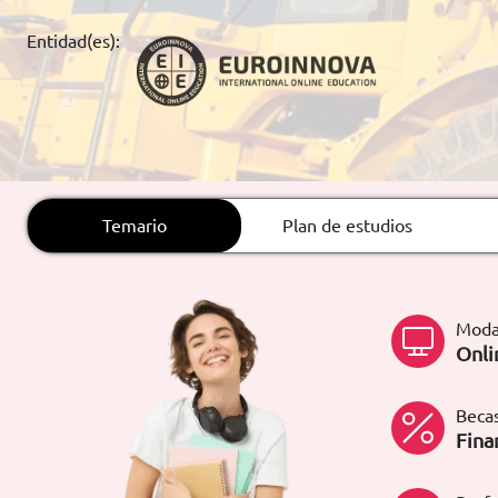
ARTÍCULOS
Entidad(es):
ORIENTACIÓN
LABORAL
CONTACTO
ES
Temario
Plan de estudios
(+34)958 050 200
(gratuito en
España)
900 831 200
Moda
formacion@euroinnova.com
Onli
TRABAJA CON NOSOTROS
Becas
Fina