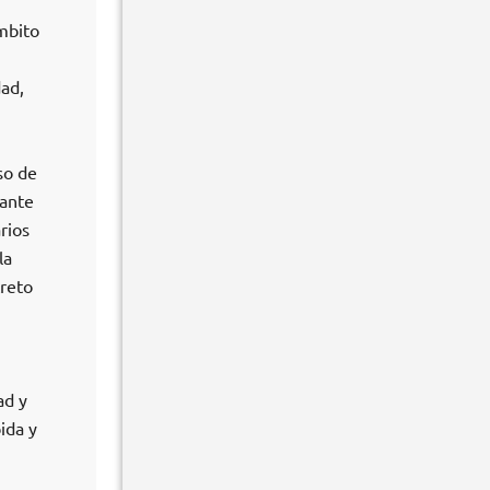
mbito
dad,
so de
iante
rios
la
creto
ad y
ida y