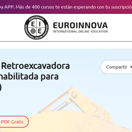
a APP. Más de 400 cursos te están esperando con tu suscripció
e Retroexcavadora
Compartir
habilitada para
)
 PDF Gratis