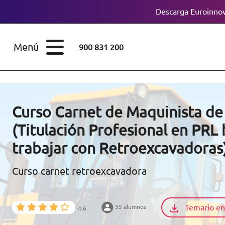
Descarga Euroinnov
ESTUDIOS
Cursos
Menú
900 831 200
Máster
ÁREAS
Licenciaturas
ESTUDIOS
Doctorados
Curso Carnet de Maquinista d
CONOCE EUROINNOVA
(Titulación Profesional en PRL 
Maestría
trabajar con Retroexcavadoras
BECAS Y
Diplomados
FINANCIACIÓN
Curso carnet retroexcavadora
Certificados de
Profesionalidad
RECURSOS
Temario en
55 alumnos
EDUCATIVOS
4,6