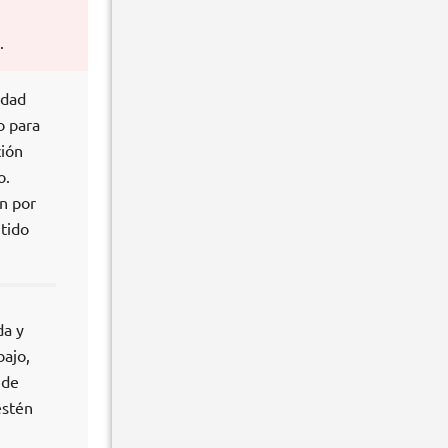
.
idad
o para
ción
o.
ón por
tido
da y
bajo,
 de
estén