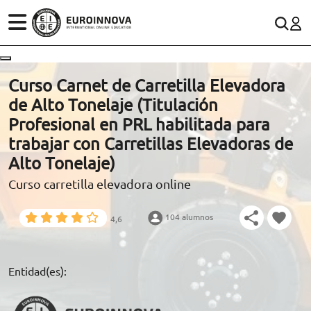
ÁREAS
ES
CONTACTO
Curso Carnet de Carretilla Elevadora
(+34)958 050 200
(gratuito en España)
de Alto Tonelaje (Titulación
ESTUDIOS
Profesional en PRL habilitada para
900 831 200
trabajar con Carretillas Elevadoras de
CONOCE EUROINNOVA
formacion@euroinnova.com
Alto Tonelaje)
Curso carretilla elevadora online
BECAS Y FINANCIACIÓN
TRABAJA CON NOSOTROS
104 alumnos
4,6
RECURSOS EDUCATIVOS
Entidad(es):
ARTÍCULOS