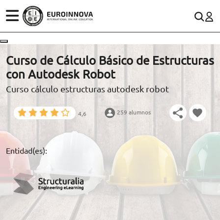
ÁREAS
ES
CONTACTO
Curso de Cálculo Básico de Estructuras
(+34)958 050 200
(gratuito en España)
con Autodesk Robot
ESTUDIOS
Curso cálculo estructuras autodesk robot
900 831 200
CONOCE EUROINNOVA
formacion@euroinnova.com
259 alumnos
4,6
BECAS Y FINANCIACIÓN
TRABAJA CON NOSOTROS
Entidad(es):
RECURSOS EDUCATIVOS
ARTÍCULOS