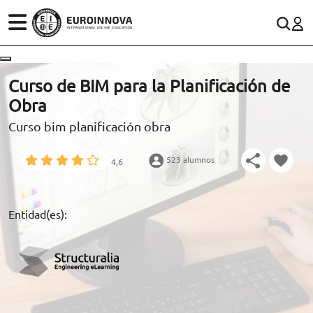
ÁREAS
ES
CONTACTO
Curso de BIM para la Planificación de
(+34)958 050 200
(gratuito en España)
Obra
ESTUDIOS
Curso bim planificación obra
900 831 200
CONOCE EUROINNOVA
formacion@euroinnova.com
523 alumnos
4,6
BECAS Y FINANCIACIÓN
TRABAJA CON NOSOTROS
Entidad(es):
RECURSOS EDUCATIVOS
ARTÍCULOS