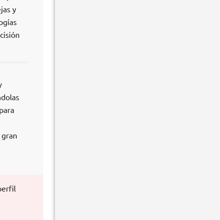
jas y
ogías
cisión
y
ndolas
para
 gran
erfil