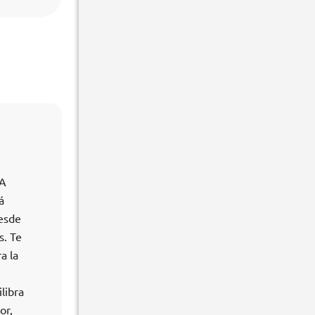
 A
á
desde
s. Te
a la
libra
or,