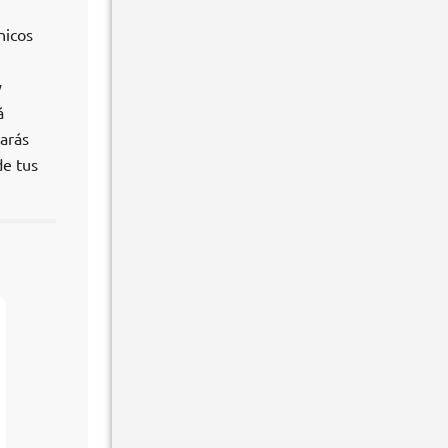
nicos
y
á
arás
de tus