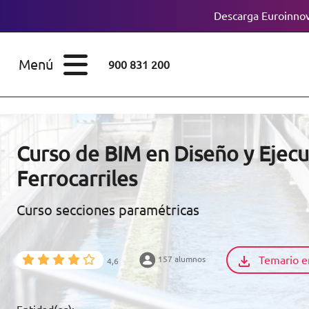
Descarga Euroinnov
ESTUDIOS
Cursos
Menú
900 831 200
Máster
ÁREAS
Licenciaturas
ESTUDIOS
Doctorados
Curso de BIM en Diseño y Ejecu
CONOCE EUROINNOVA
Ferrocarriles
Maestría
Curso secciones paramétricas
BECAS Y
Diplomados
FINANCIACIÓN
Certificados de
Profesionalidad
Temario e
157 alumnos
4,6
RECURSOS
EDUCATIVOS