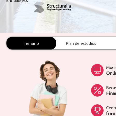
Entidad(es):
ARTÍCULOS
ORIENTACIÓN
LABORAL
Temario
Plan de estudios
CONTACTO
ES
(+34)958 050 200
(gratuito en
España)
Moda
900 831 200
Onli
formacion@euroinnova.com
Becas
TRABAJA CON NOSOTROS
Fina
Centr
form