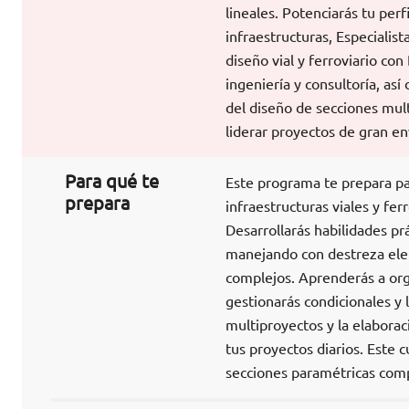
lineales. Potenciarás tu per
infraestructuras, Especialis
diseño vial y ferroviario co
ingeniería y consultoría, a
del diseño de secciones mul
liderar proyectos de gran env
Para qué te
Este programa te prepara pa
prepara
infraestructuras viales y fer
Desarrollarás habilidades prá
manejando con destreza ele
complejos. Aprenderás a org
gestionarás condicionales y 
multiproyectos y la elabora
tus proyectos diarios. Este c
secciones paramétricas compl