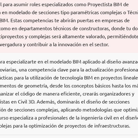
fil para asumir roles especializados como Proyectista BIM de
ta en modelado de secciones tipo paramétricas complejas o Técn
n BIM. Estas competencias te abrirán puertas en empresas de
sí como en departamentos técnicos de constructoras, donde tu d
tiproyectos y complejas será altamente valorado, permitiéndot
ergadura y contribuir a la innovación en el sector.
ra especializarte en el modelado BIM aplicado al diseño avanz
roviarias, una competencia clave para la actualización profesiona
cticas para la utilización de tecnología BIM en proyectos lineale
mentos de geometría, desde los conceptos básicos hasta los m
anizar el código de manera eficiente, crearás organizadores y
listas en Civil 3D. Además, dominarás el diseño de secciones
ción de secciones complejas, aplicando metodologías que optim
urso especializa a profesionales de la ingeniería civil en el dise
ejas para la optimización de proyectos de infraestructuras.