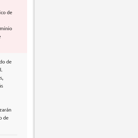
ico de
ominio
e
ado de
l.
s,
ás
izarán
ño de