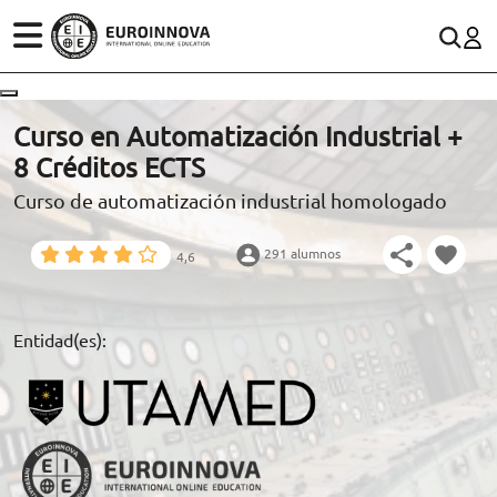
ÁREAS
ES
CONTACTO
Curso en Automatización Industrial +
(+34)958 050 200
(gratuito en España)
8 Créditos ECTS
ESTUDIOS
Curso de automatización industrial homologado
900 831 200
CONOCE EUROINNOVA
formacion@euroinnova.com
291 alumnos
4,6
BECAS Y FINANCIACIÓN
TRABAJA CON NOSOTROS
Entidad(es):
RECURSOS EDUCATIVOS
ARTÍCULOS