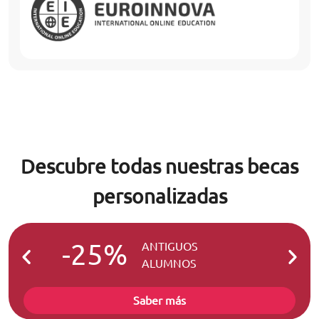
Descubre todas nuestras becas
personalizadas
-25%
-2
ANTIGUOS
ALUMNOS
Saber más