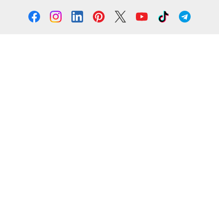
Solicita información
Formación
Cursos online
Master Online
Posgrado
Cursos de verano
Certificado de profesionalidad
Cursos online homologados
Somos Euroinnova
Sobre nosotros