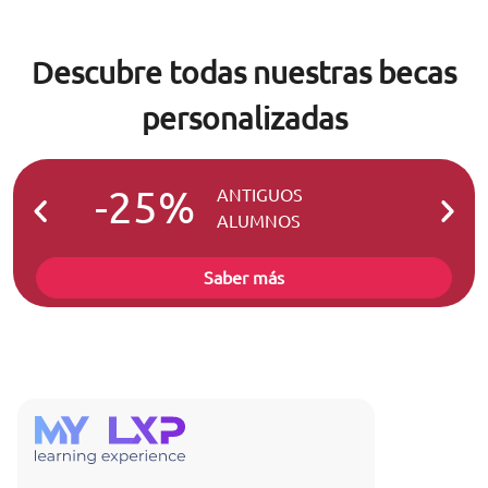
Descubre todas nuestras becas
personalizadas
-25%
-2
ANTIGUOS
ALUMNOS
Saber más