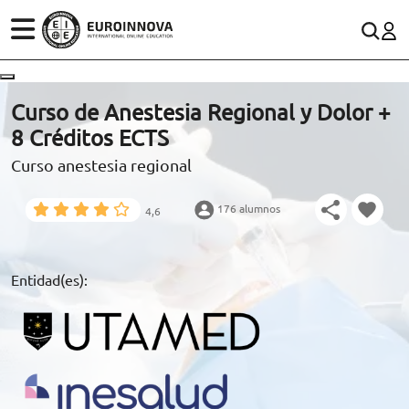
ÁREAS
ES
CONTACTO
Curso de Anestesia Regional y Dolor +
(+34)958 050 200
(gratuito en España)
8 Créditos ECTS
ESTUDIOS
Curso anestesia regional
900 831 200
CONOCE EUROINNOVA
formacion@euroinnova.com
176 alumnos
4,6
BECAS Y FINANCIACIÓN
TRABAJA CON NOSOTROS
Entidad(es):
RECURSOS EDUCATIVOS
ARTÍCULOS