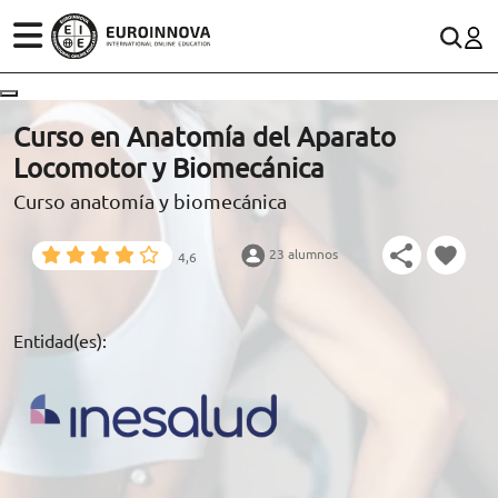
ÁREAS
ES
CONTACTO
Curso en Anatomía del Aparato
(+34)958 050 200
(gratuito en España)
Locomotor y Biomecánica
ESTUDIOS
Curso anatomía y biomecánica
900 831 200
CONOCE EUROINNOVA
formacion@euroinnova.com
23 alumnos
4,6
BECAS Y FINANCIACIÓN
TRABAJA CON NOSOTROS
Entidad(es):
RECURSOS EDUCATIVOS
ARTÍCULOS