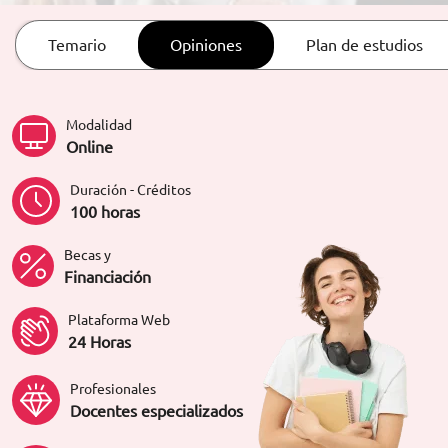
ORIENTACIÓN LABORAL
Temario
Opiniones
Plan de estudios
Modalidad
Online
Duración - Créditos
100 horas
Becas y
Financiación
Plataforma Web
24 Horas
Profesionales
Docentes especializados