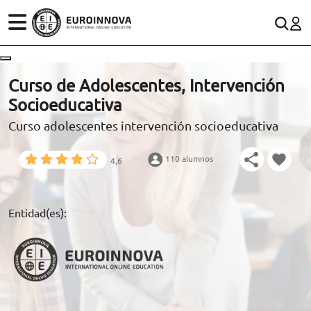
ÁREAS
ES
CONTACTO
Curso de Adolescentes, Intervención
(+34)958 050 200
(gratuito en España)
Socioeducativa
ESTUDIOS
Curso adolescentes intervención socioeducativa
900 831 200
CONOCE EUROINNOVA
formacion@euroinnova.com
110 alumnos
4,6
BECAS Y FINANCIACIÓN
TRABAJA CON NOSOTROS
Entidad(es):
RECURSOS EDUCATIVOS
ARTÍCULOS