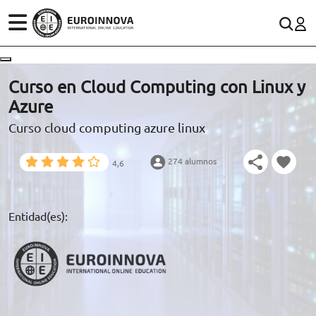
ÁREAS
ES
CONTACTO
Curso en Cloud Computing con Linux y
(+34)958 050 200
(gratuito en España)
Azure
ESTUDIOS
Curso cloud computing azure linux
900 831 200
CONOCE EUROINNOVA
formacion@euroinnova.com
274 alumnos
4,6
BECAS Y FINANCIACIÓN
TRABAJA CON NOSOTROS
Entidad(es):
RECURSOS EDUCATIVOS
ARTÍCULOS