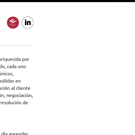
nriquecida por
do, cada uno
únicos,
sólidas en
ción al cliente
ón, negociación,
resolución de
a día aprender