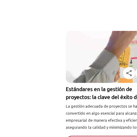
Estándares en la gestión de
proyectos: la clave del éxito d
project management
La gestión adecuada de proyectos se h
convertido en algo esencial para alcanza
empresarial de manera efectiva y eficien
asegurando la calidad y minimizando los
Conseguir un ...