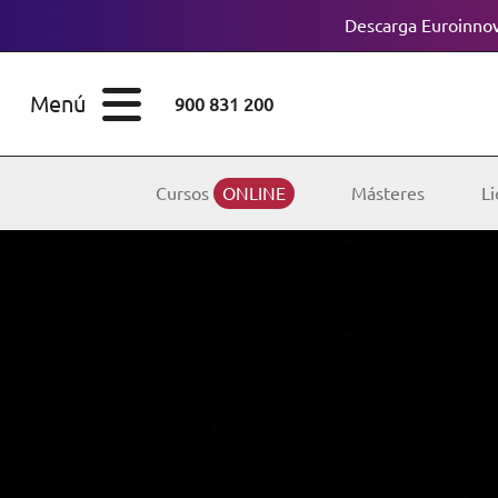
Descarga Euroinnov
ESTUDIOS
Cursos
Menú
900 831 200
Máster
ÁREAS
Licenciaturas
Cursos
ONLINE
Másteres
Li
ESTUDIOS
Doctorados
CONOCE EUROINNOVA
Maestría
BECAS Y
Diplomados
FINANCIACIÓN
Certificados de
Profesionalidad
RECURSOS
EDUCATIVOS