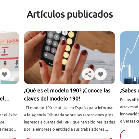
Artículos publicados
¿Qué es el modelo 190? ¡Conoce las
¿Sabes 
el
claves del modelo 190!
En los últimos años, 
atravesad
a
El modelo 190 se utiliza en España para informar
innovación
r el éxito
a la Agencia Tributaria sobre las retenciones y los
diversas c
te,
ingresos a cuenta del IRPF que han sido realizadas
intenta ada
 riesgos.
por la empresa o entidad a sus trabajadores ...