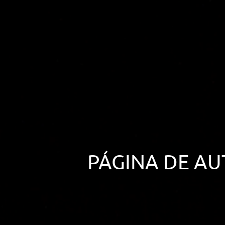
ARTÍCULOS
ORIENTACIÓN
LABORAL
CONTACTO
ES
(+34)958 050 200
(gratuito en
España)
900 831 200
formacion@euroinnova.com
PÁGINA DE A
TRABAJA CON NOSOTROS