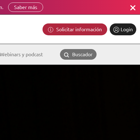
n.
Saber más
Solicitar información
Login
Webinars y podcast
Buscador