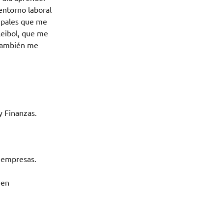
entorno laboral
rupales que me
eibol, que me
 también me
.
y Finanzas.
s empresas.
 en