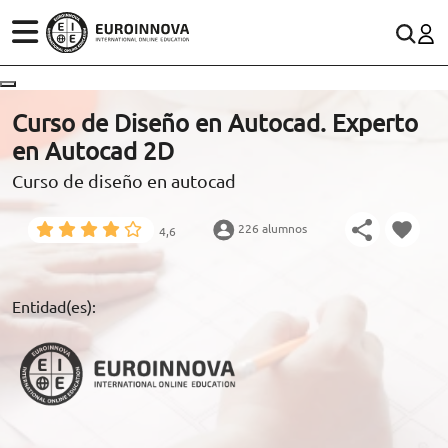
ÁREAS
ES
CONTACTO
Curso de Diseño en Autocad. Experto
(+34)958 050 200
(gratuito en España)
en Autocad 2D
ESTUDIOS
Curso de diseño en autocad
900 831 200
CONOCE EUROINNOVA
formacion@euroinnova.com
226 alumnos
4,6
BECAS Y FINANCIACIÓN
TRABAJA CON NOSOTROS
Entidad(es):
RECURSOS EDUCATIVOS
ARTÍCULOS