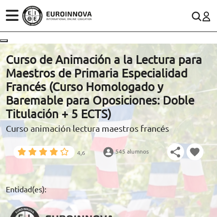
ÁREAS
ES
CONTACTO
Curso de Animación a la Lectura para
(+34)958 050 200
(gratuito en España)
Maestros de Primaria Especialidad
ESTUDIOS
Francés (Curso Homologado y
900 831 200
Baremable para Oposiciones: Doble
CONOCE EUROINNOVA
formacion@euroinnova.com
Titulación + 5 ECTS)
Curso animación lectura maestros francés
BECAS Y FINANCIACIÓN
TRABAJA CON NOSOTROS
545 alumnos
4,6
RECURSOS EDUCATIVOS
Entidad(es):
ARTÍCULOS