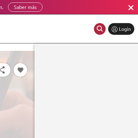
n.
Saber más
Login