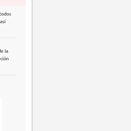
 todos
así
e la
ación