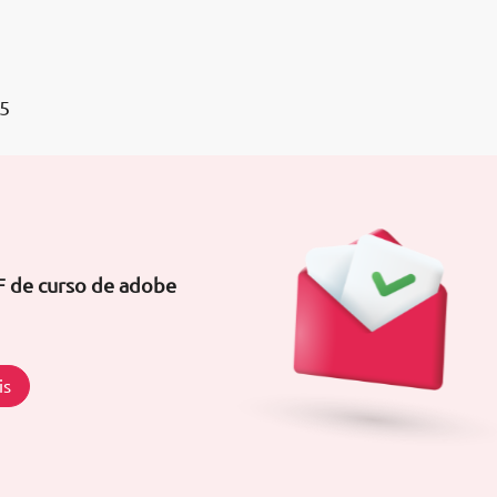
 5
F de curso de adobe
is