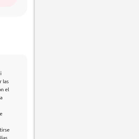
i
 las
n el
ta
de
tirse
lias