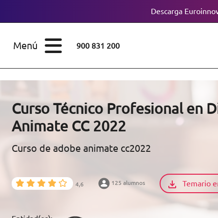
Descarga Euroinnov
ESTUDIOS
Cursos
Menú
900 831 200
Máster
ÁREAS
Licenciaturas
ESTUDIOS
Doctorados
Curso Técnico Profesional en 
CONOCE EUROINNOVA
Animate CC 2022
Maestría
Curso de adobe animate cc2022
BECAS Y
Diplomados
FINANCIACIÓN
Certificados de
Profesionalidad
Temario e
125 alumnos
4,6
RECURSOS
EDUCATIVOS