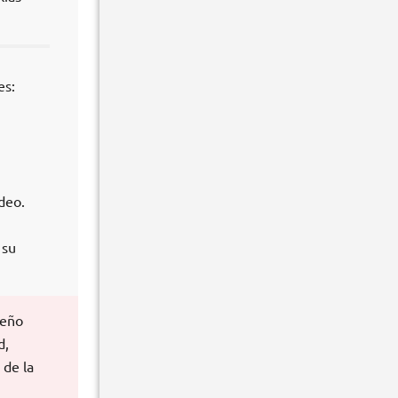
es:
ídeo.
 su
seño
d,
 de la