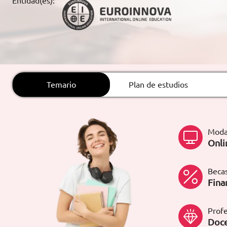
Entidad(es):
ARTÍCULOS
ORIENTACIÓN
LABORAL
Temario
Plan de estudios
CONTACTO
ES
(+34)958 050 200
(gratuito en
España)
Moda
900 831 200
Onli
formacion@euroinnova.com
Becas
TRABAJA CON NOSOTROS
Fina
Profe
Doce