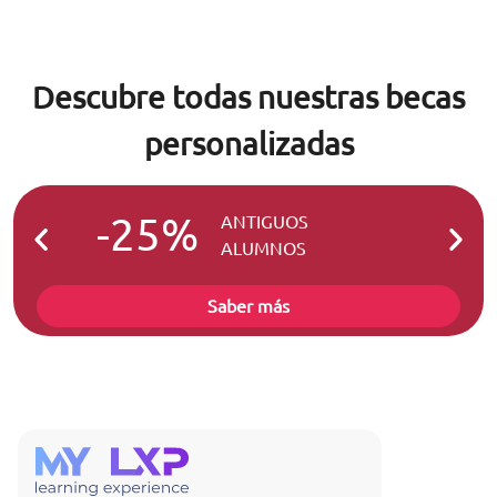
Descubre todas nuestras becas
personalizadas
-25%
-2
ANTIGUOS
ALUMNOS
Saber más