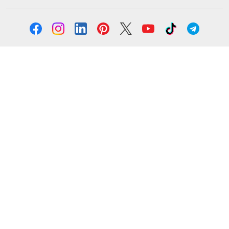
Solicita información
Formación
Cursos online
Master Online
Posgrado
Cursos de verano
Certificado de profesionalidad
Cursos online homologados
Somos Euroinnova