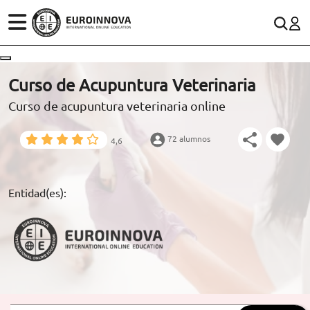
ÁREAS
ES
CONTACTO
Curso de Acupuntura Veterinaria
(+34)958 050 200
(gratuito en España)
Curso de acupuntura veterinaria online
ESTUDIOS
900 831 200
72 alumnos
4,6
CONOCE EUROINNOVA
formacion@euroinnova.com
BECAS Y FINANCIACIÓN
Entidad(es):
TRABAJA CON NOSOTROS
RECURSOS EDUCATIVOS
ARTÍCULOS