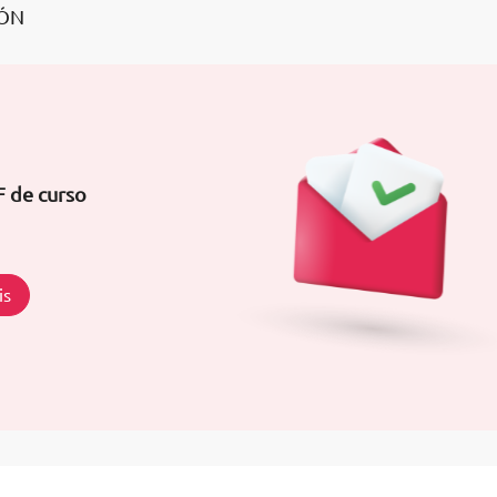
IÓN
F de curso
is