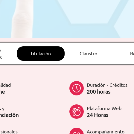
e
Titulación
Claustro
B
s
lidad
Duración - Créditos
ne
200 horas
 y
Plataforma Web
nciación
24 Horas
sionales
Acompañamiento