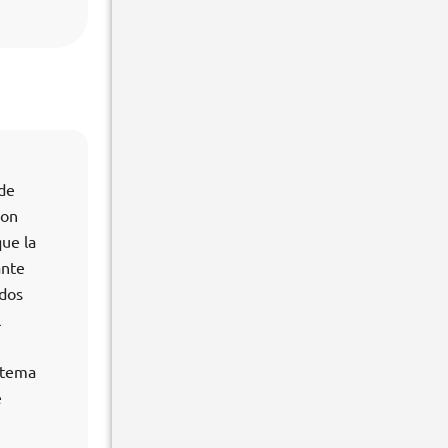
 de
son
que la
ante
ados
l
 tema
e