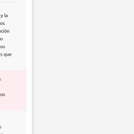
y la
los
nción
po
tos
es que
s
tos
s