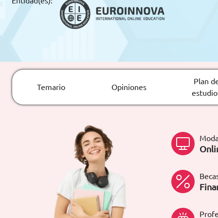
Entidad(es):
ARTÍCULOS
ORIENTACIÓN
LABORAL
Plan d
Temario
Opiniones
CONTACTO
ES
estudio
(+34)958 050 200
(gratuito en
España)
900 831 200
Moda
formacion@euroinnova.com
Onli
TRABAJA CON NOSOTROS
Becas
Fina
Profe