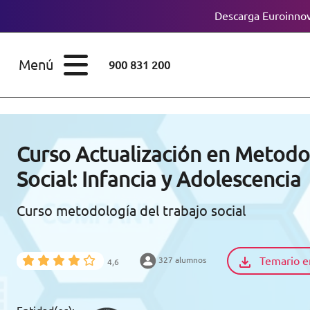
Descarga Euroinnov
ESTUDIOS
Cursos
Menú
900 831 200
Máster
ÁREAS
Licenciaturas
ESTUDIOS
Doctorados
Curso Actualización en Metodo
CONOCE EUROINNOVA
Social: Infancia y Adolescencia
Maestría
Curso metodología del trabajo social
BECAS Y
Diplomados
FINANCIACIÓN
Certificados de
Profesionalidad
Temario e
327 alumnos
4,6
RECURSOS
EDUCATIVOS