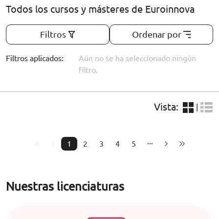
Todos los cursos y másteres de Euroinnova
Filtros
Ordenar por
Filtros aplicados:
Aún no se ha seleccionado ningún
filtro.
Vista:
|
1
2
3
4
5
Nuestras licenciaturas