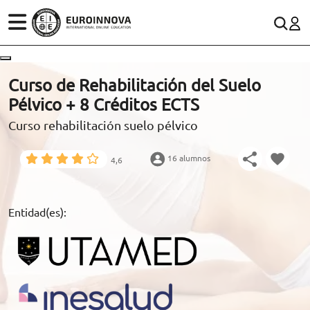
ÁREAS
ES
CONTACTO
Curso de Rehabilitación del Suelo
(+34)958 050 200
(gratuito en España)
Pélvico + 8 Créditos ECTS
ESTUDIOS
Curso rehabilitación suelo pélvico
900 831 200
CONOCE EUROINNOVA
formacion@euroinnova.com
16 alumnos
4,6
BECAS Y FINANCIACIÓN
TRABAJA CON NOSOTROS
Entidad(es):
RECURSOS EDUCATIVOS
ARTÍCULOS