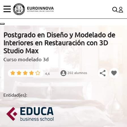
ÁREAS
ES
CONTACTO
Postgrado en Diseño y Modelado de
(+34)958 050 200
(gratuito en España)
Interiores en Restauración con 3D
ESTUDIOS
Studio Max
900 831 200
Curso modelado 3d
CONOCE EUROINNOVA
formacion@euroinnova.com
202 alumnos
4,6
BECAS Y FINANCIACIÓN
TRABAJA CON NOSOTROS
Entidad(es):
RECURSOS EDUCATIVOS
ARTÍCULOS