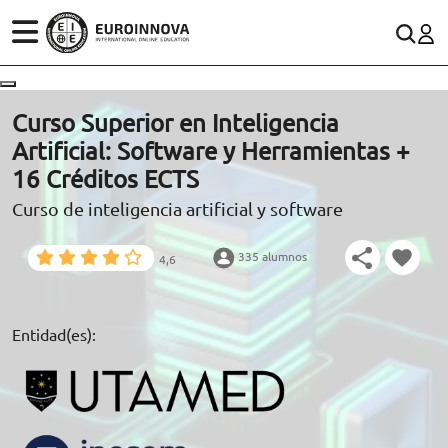
ÁREAS
ES
CONTACTO
Curso Superior en Inteligencia
(+34)958 050 200
(gratuito en España)
Artificial: Software y Herramientas +
ESTUDIOS
16 Créditos ECTS
900 831 200
Curso de inteligencia artificial y software
CONOCE EUROINNOVA
formacion@euroinnova.com
335 alumnos
4,6
BECAS Y FINANCIACIÓN
TRABAJA CON NOSOTROS
Entidad(es):
RECURSOS EDUCATIVOS
ARTÍCULOS