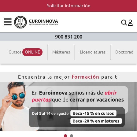
Solicitar información
ÁREAS
ES
CONTACTO
900 831 200
(+34)958 050 200
(gratuito en España)
ESTUDIOS
Cursos
ONLINE
Másteres
Licenciaturas
Doctorado
900 831 200
CONOCE EUROINNOVA
formacion@euroinnova.com
Encuentra la mejor
formación
para ti
BECAS Y FINANCIACIÓN
TRABAJA CON NOSOTROS
RECURSOS EDUCATIVOS
ARTÍCULOS