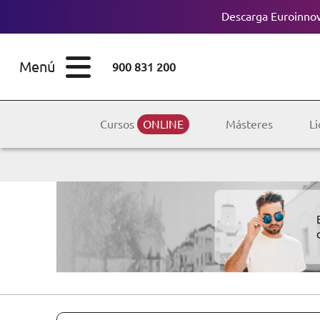
Descarga Euroinnov
ESTUDIOS
Cursos
Menú
900 831 200
Máster
ÁREAS
Licenciaturas
Cursos
ONLINE
Másteres
Li
ESTUDIOS
Doctorados
CONOCE EUROINNOVA
Maestría
BECAS Y
Diplomados
FINANCIACIÓN
Certificados de
Profesionalidad
RECURSOS
EDUCATIVOS