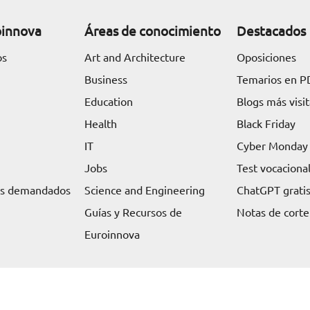
oinnova
Áreas de conocimiento
Destacados
os
Art and Architecture
Oposiciones
Business
Temarios en P
Education
Blogs más visi
Health
Black Friday
IT
Cyber Monday
Jobs
Test vocaciona
ás demandados
Science and Engineering
ChatGPT grati
Guías y Recursos de
Notas de corte
Euroinnova