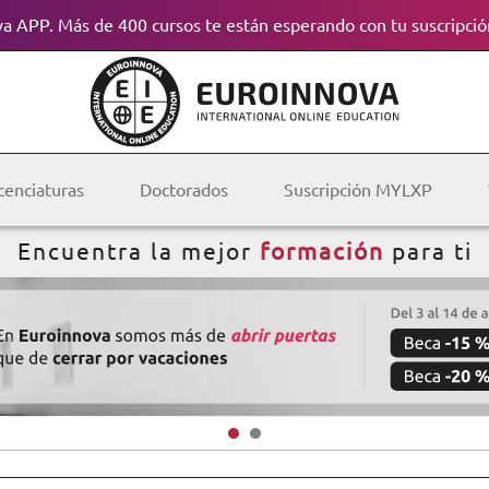
a APP. Más de 400 cursos te están esperando con tu suscripció
cenciaturas
Doctorados
Suscripción MYLXP
Encuentra la mejor
formación
para ti