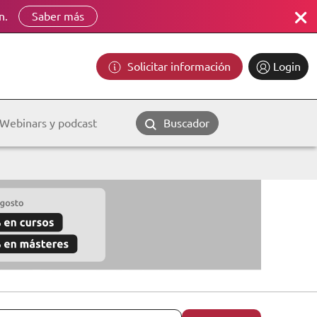
n.
Saber más
Solicitar información
Login
Webinars y podcast
Buscador