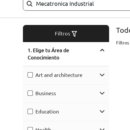
ARTÍCULOS
ORIENTACIÓN
Todo
LABORAL
Filtros
Filtros
1. Elige tu Área de
CONTACTO
ES
Conocimiento
(+34)958 050 200
(gratuito en
España)
Art and architecture
900 831 200
formacion@euroinnova.com
Business
TRABAJA CON NOSOTROS
Education
Health