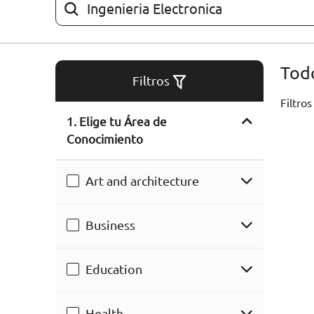
ARTÍCULOS
ORIENTACIÓN
Todo
LABORAL
Filtros
Filtros
1. Elige tu Área de
CONTACTO
ES
Conocimiento
(+34)958 050 200
(gratuito en
España)
Art and architecture
900 831 200
formacion@euroinnova.com
Business
TRABAJA CON NOSOTROS
Education
Health