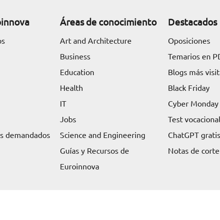
oinnova
Áreas de conocimiento
Destacados
os
Art and Architecture
Oposiciones
Business
Temarios en P
Education
Blogs más visi
Health
Black Friday
IT
Cyber Monday
Jobs
Test vocaciona
ás demandados
Science and Engineering
ChatGPT grati
Guías y Recursos de
Notas de corte
Euroinnova