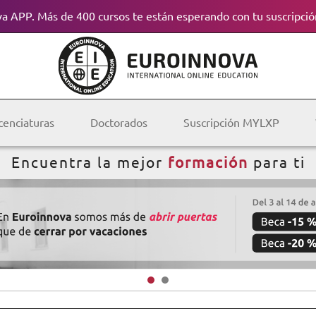
a APP. Más de 400 cursos te están esperando con tu suscripció
cenciaturas
Doctorados
Suscripción MYLXP
Encuentra la mejor
formación
para ti