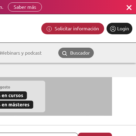
n.
Saber más
Solicitar información
Login
Webinars y podcast
Buscador