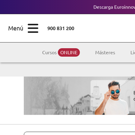
Descarga Euroinnov
ESTUDIOS
Cursos
Menú
900 831 200
Máster
ÁREAS
Licenciaturas
Cursos
ONLINE
Másteres
Li
ESTUDIOS
Doctorados
CONOCE EUROINNOVA
Maestría
BECAS Y
Diplomados
FINANCIACIÓN
Certificados de
Profesionalidad
RECURSOS
EDUCATIVOS