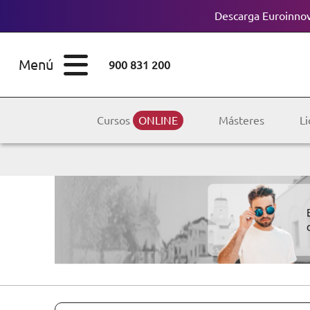
Descarga Euroinnov
ESTUDIOS
Cursos
Menú
900 831 200
Máster
ÁREAS
Licenciaturas
Cursos
ONLINE
Másteres
Li
ESTUDIOS
Doctorados
CONOCE EUROINNOVA
Maestría
BECAS Y
Diplomados
FINANCIACIÓN
Certificados de
Profesionalidad
RECURSOS
EDUCATIVOS