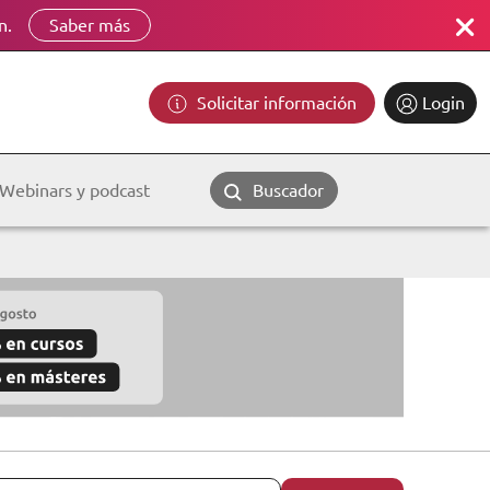
n.
Saber más
Solicitar información
Login
Webinars y podcast
Buscador