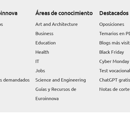
oinnova
Áreas de conocimiento
Destacados
os
Art and Architecture
Oposiciones
Business
Temarios en P
Education
Blogs más visi
Health
Black Friday
IT
Cyber Monday
Jobs
Test vocaciona
ás demandados
Science and Engineering
ChatGPT grati
Guías y Recursos de
Notas de corte
Euroinnova