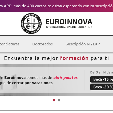
a APP. Más de 400 cursos te están esperando con tu suscripció
cenciaturas
Doctorados
Suscripción MYLXP
Encuentra la mejor
formación
para ti