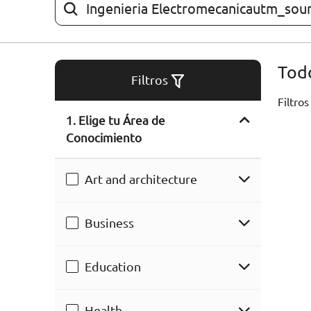
ARTÍCULOS
ORIENTACIÓN
Todo
LABORAL
Filtros
Filtros
1. Elige tu Área de
CONTACTO
ES
Conocimiento
(+34)958 050 200
(gratuito en
España)
Art and architecture
900 831 200
formacion@euroinnova.com
Business
TRABAJA CON NOSOTROS
Education
Health