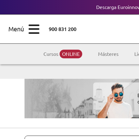
Descarga Euroinnov
ESTUDIOS
Cursos
Menú
900 831 200
Máster
ÁREAS
Licenciaturas
Cursos
ONLINE
Másteres
Li
ESTUDIOS
Doctorados
CONOCE EUROINNOVA
Maestría
BECAS Y
Diplomados
FINANCIACIÓN
Certificados de
Profesionalidad
RECURSOS
EDUCATIVOS