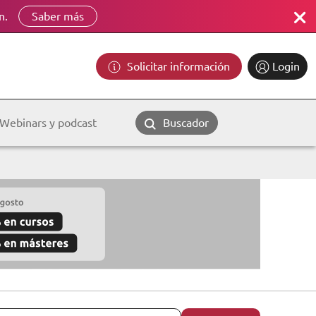
n.
Saber más
Solicitar información
Login
Webinars y podcast
Buscador