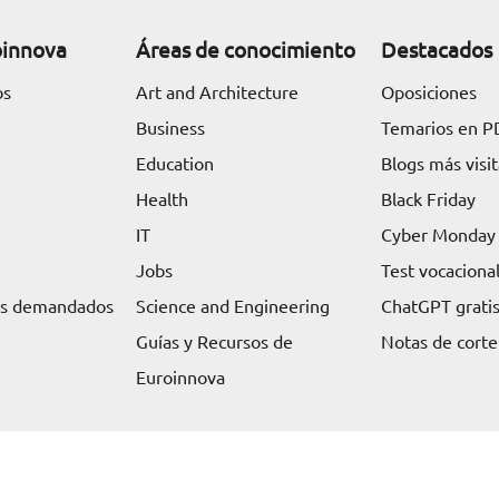
oinnova
Áreas de conocimiento
Destacados
os
Art and Architecture
Oposiciones
Business
Temarios en P
Education
Blogs más visi
Health
Black Friday
IT
Cyber Monday
Jobs
Test vocaciona
ás demandados
Science and Engineering
ChatGPT grati
Guías y Recursos de
Notas de corte
Euroinnova