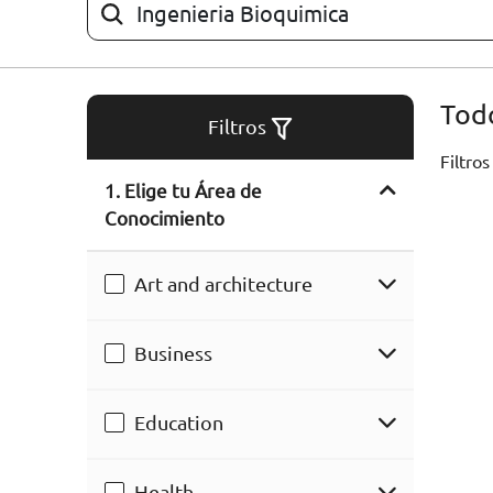
ARTÍCULOS
ORIENTACIÓN
Todo
LABORAL
Filtros
Filtros
1. Elige tu Área de
CONTACTO
ES
Conocimiento
(+34)958 050 200
(gratuito en
España)
Art and architecture
900 831 200
formacion@euroinnova.com
Business
TRABAJA CON NOSOTROS
Education
Health