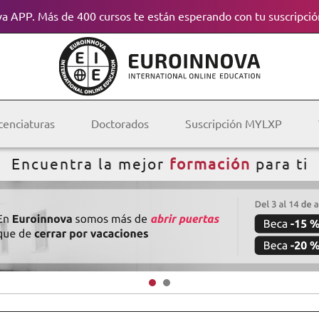
a APP. Más de 400 cursos te están esperando con tu suscripció
cenciaturas
Doctorados
Suscripción MYLXP
Encuentra la mejor
formación
para ti