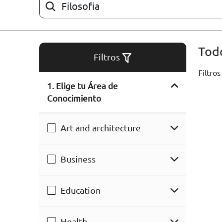
ARTÍCULOS
ORIENTACIÓN
Todo
LABORAL
Filtros
Filtros
1. Elige tu Área de
CONTACTO
ES
Conocimiento
(+34)958 050 200
(gratuito en
España)
Art and architecture
900 831 200
formacion@euroinnova.com
Business
TRABAJA CON NOSOTROS
Education
Health