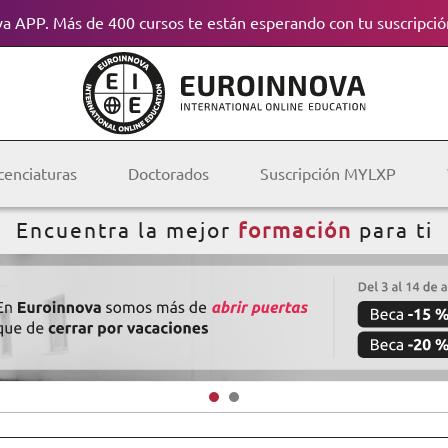
a APP. Más de 400 cursos te están esperando con tu suscripció
cenciaturas
Doctorados
Suscripción MYLXP
Encuentra la mejor
formación
para ti