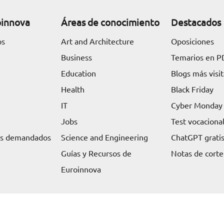
oinnova
Áreas de conocimiento
Destacados
os
Art and Architecture
Oposiciones
Business
Temarios en P
Education
Blogs más visi
Health
Black Friday
IT
Cyber Monday
Jobs
Test vocaciona
ás demandados
Science and Engineering
ChatGPT grati
Guías y Recursos de
Notas de corte
Euroinnova