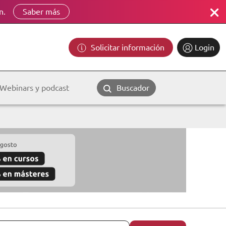
n.
Saber más
Solicitar información
Login
Webinars y podcast
Buscador