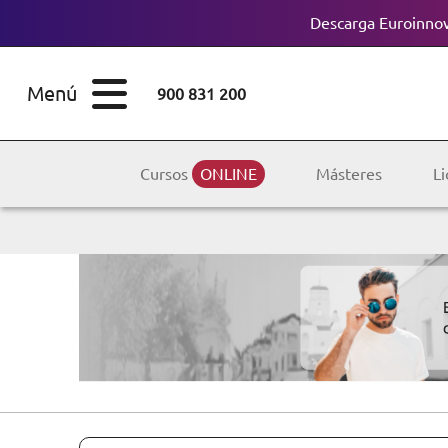
Descarga Euroinnov
ESTUDIOS
Cursos
Menú
900 831 200
Máster
ÁREAS
Licenciaturas
Cursos
ONLINE
Másteres
Li
ESTUDIOS
Doctorados
CONOCE EUROINNOVA
Maestría
BECAS Y
Diplomados
FINANCIACIÓN
Certificados de
Profesionalidad
RECURSOS
EDUCATIVOS