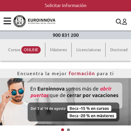
Solicitar información
ÁREAS
ES
CONTACTO
900 831 200
(+34)958 050 200
(gratuito en España)
ESTUDIOS
Cursos
ONLINE
Másteres
Licenciaturas
Doctorado
900 831 200
CONOCE EUROINNOVA
formacion@euroinnova.com
Encuentra la mejor
formación
para ti
BECAS Y FINANCIACIÓN
TRABAJA CON NOSOTROS
RECURSOS EDUCATIVOS
ARTÍCULOS