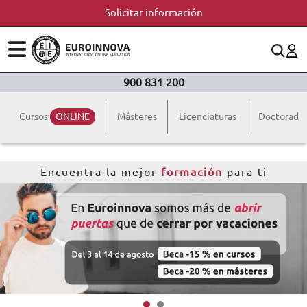
Solicitar información
ÁREAS
ES
CONTACTO
900 831 200
(+34)958 050 200
(gratuito en España)
ESTUDIOS
Cursos
ONLINE
Másteres
Licenciaturas
Doctorado
900 831 200
CONOCE EUROINNOVA
formacion@euroinnova.com
Encuentra la mejor
formación
para ti
BECAS Y FINANCIACIÓN
TRABAJA CON NOSOTROS
RECURSOS EDUCATIVOS
ARTÍCULOS