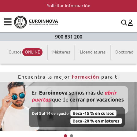
Solicitar información
ÁREAS
ES
CONTACTO
900 831 200
(+34)958 050 200
(gratuito en España)
ESTUDIOS
Cursos
ONLINE
Másteres
Licenciaturas
Doctorado
900 831 200
CONOCE EUROINNOVA
formacion@euroinnova.com
Encuentra la mejor
formación
para ti
BECAS Y FINANCIACIÓN
TRABAJA CON NOSOTROS
RECURSOS EDUCATIVOS
ARTÍCULOS